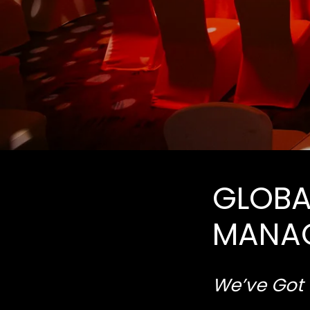
GLOBA
MANA
We’ve Got