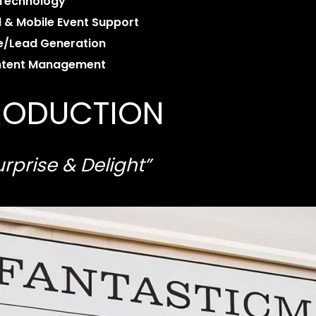
 Technology
al & Mobile Event Support
e/Lead Generation
ntent Management
PRODUCTION
rprise & Delight”